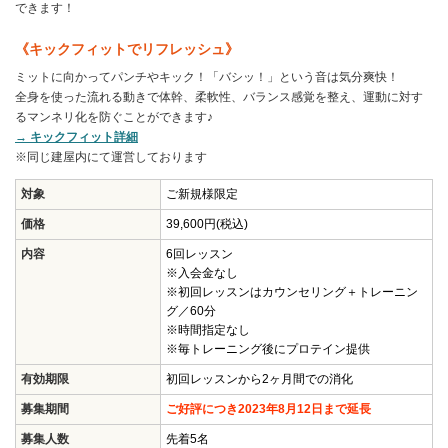
できます！
《キックフィットでリフレッシュ》
ミットに向かってパンチやキック！「バシッ！」という音は気分爽快！
全身を使った流れる動きで体幹、柔軟性、バランス感覚を整え、運動に対す
るマンネリ化を防ぐことができます♪
→ キックフィット詳細
※同じ建屋内にて運営しております
対象
ご新規様限定
価格
39,600円(税込)
内容
6回レッスン
※入会金なし
※初回レッスンはカウンセリング＋トレーニン
グ／60分
※時間指定なし
※毎トレーニング後にプロテイン提供
有効期限
初回レッスンから2ヶ月間での消化
募集期間
ご好評につき2023年8月12日まで延長
募集人数
先着5名